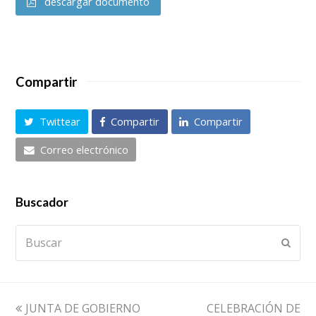
descargar documento
Compartir
Twittear
Compartir
Compartir
Correo electrónico
Buscador
Buscar
Envia
previous
next
JUNTA DE GOBIERNO
CELEBRACIÓN DE