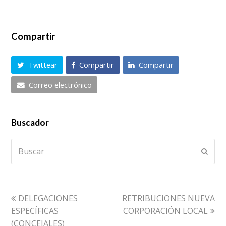
Compartir
Twittear
Compartir
Compartir
Correo electrónico
Buscador
Buscar
Envia
previous
next
DELEGACIONES
RETRIBUCIONES NUEVA
post:
post:
ESPECÍFICAS
CORPORACIÓN LOCAL
(CONCEJALES)