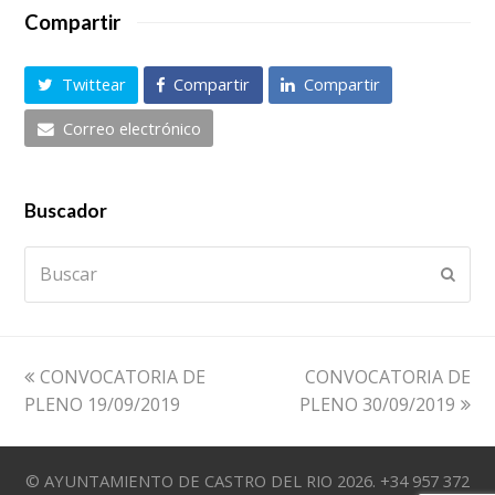
Compartir
Twittear
Compartir
Compartir
Correo electrónico
Buscador
Buscar
Envia
previous
next
CONVOCATORIA DE
CONVOCATORIA DE
post:
post:
PLENO 19/09/2019
PLENO 30/09/2019
© AYUNTAMIENTO DE CASTRO DEL RIO 2026. +34 957 372