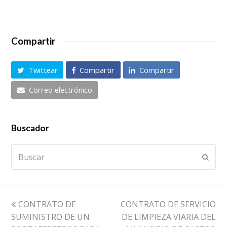
Compartir
Twittear
Compartir
Compartir
Correo electrónico
Buscador
Buscar
Envia
previous
next
CONTRATO DE
CONTRATO DE SERVICIO
post:
post:
SUMINISTRO DE UN
DE LIMPIEZA VIARIA DEL