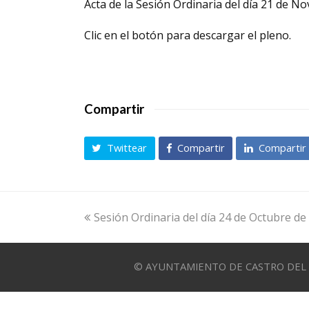
Acta de la Sesión Ordinaria del día 21 de N
Clic en el botón para descargar el pleno.
Compartir
Twittear
Compartir
Compartir
previous
Sesión Ordinaria del día 24 de Octubre de
post:
© AYUNTAMIENTO DE CASTRO DEL RIO