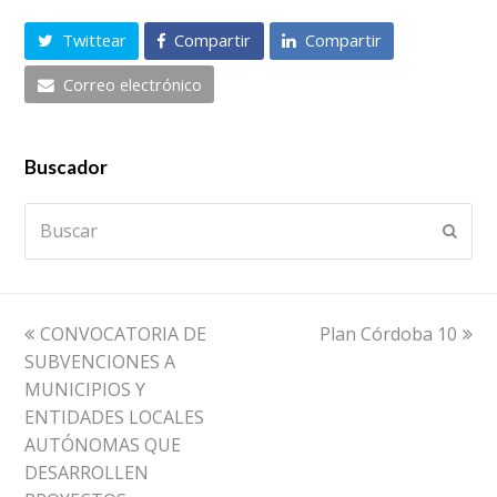
Twittear
Compartir
Compartir
Correo electrónico
Buscador
Buscar
Envia
previous
next
CONVOCATORIA DE
Plan Córdoba 10
post:
post:
SUBVENCIONES A
MUNICIPIOS Y
ENTIDADES LOCALES
AUTÓNOMAS QUE
DESARROLLEN