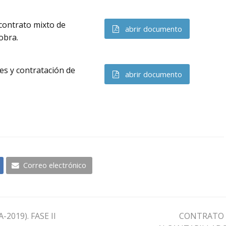
 contrato mixto de
abrir documento
obra.
es y contratación de
abrir documento
Correo electrónico
next
019). FASE II
CONTRATO 