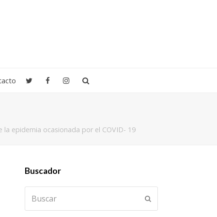
tacto
de la epidemia ocasionada por el COVID- 19
Buscador
Buscar
Enviar