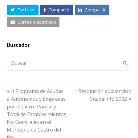
Twittear
Compartir
Compartir
Correo electrónico
Buscador
Buscar
Envia
previous
next
II Programa de Ayudas
Resolución subvención
post:
post:
a Autónomos y Empresas
Guadalinfo 2022
por el Cierre Parcial y
Total de Establecimientos
No Esenciales en el
Municipio de Castro del
Río