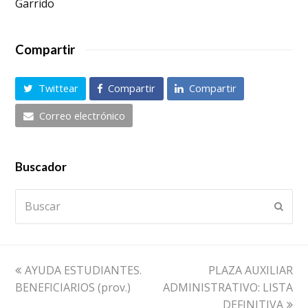
Garrido
Compartir
Twittear
Compartir
Compartir
Correo electrónico
Buscador
Buscar
Envia
previous
next
AYUDA ESTUDIANTES.
PLAZA AUXILIAR
post:
post:
BENEFICIARIOS (prov.)
ADMINISTRATIVO: LISTA
DEFINITIVA